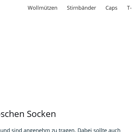
Wollmützen
Stirnbänder
Caps
T-
ickanleitung für Socken stri
schen Socken
und sind angenehm zu tragen. Dabei sollte auch