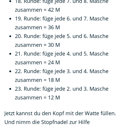
18. Runde: füge jede 7. und 8. Masche
zusammen = 42 M
19. Runde: füge jede 6. und 7. Masche
zusammen = 36 M
20. Runde: füge jede 5. und 6. Masche
zusammen = 30 M
21. Runde: füge jede 4. und 5. Masche
zusammen = 24 M
22. Runde: füge jede 3. und 4. Masche
zusammen = 18 M
23. Runde: füge jede 2. und 3. Masche
zusammen = 12 M
Jetzt kannst du den Kopf mit der Watte füllen.
Und nimm die Stopfnadel zur Hilfe