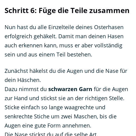
Schritt 6: Füge die Teile zusammen
Nun hast du alle Einzelteile deines Osterhasen
erfolgreich gehäkelt. Damit man deinen Hasen
auch erkennen kann, muss er aber vollständig
sein und aus einem Teil bestehen.
Zunächst häkelst du die Augen und die Nase für
dein Häschen.
Dazu nimmst du
schwarzen Garn
für die Augen
zur Hand und stickst sie an der richtigen Stelle.
Sticke einfach so lange waagrechte und
senkrechte Stiche um zwei Maschen, bis die
Augen eine gute Form annehmen.
Die Nase stickst du auf die selbe Art.