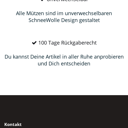
Alle Mützen sind im unverwechselbaren
SchneeWolle Design gestaltet
100 Tage Rückgaberecht
Du kannst Deine Artikel in aller Ruhe anprobieren
und Dich entscheiden
Kontakt