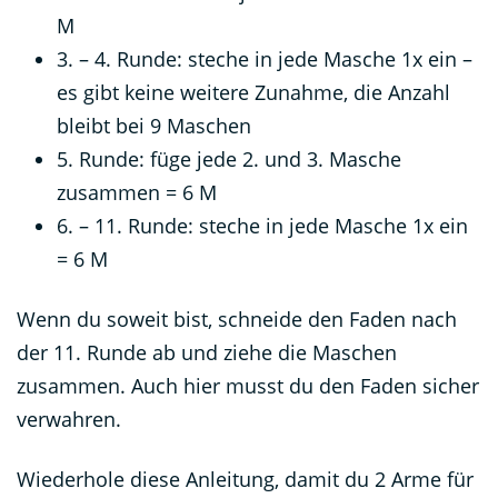
M
3. – 4. Runde: steche in jede Masche 1x ein –
es gibt keine weitere Zunahme, die Anzahl
bleibt bei 9 Maschen
5. Runde: füge jede 2. und 3. Masche
zusammen = 6 M
6. – 11. Runde: steche in jede Masche 1x ein
= 6 M
Wenn du soweit bist, schneide den Faden nach
der 11. Runde ab und ziehe die Maschen
zusammen. Auch hier musst du den Faden sicher
verwahren.
Wiederhole diese Anleitung, damit du 2 Arme für