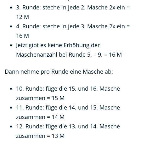
3. Runde: steche in jede 2. Masche 2x ein =
12 M
4. Runde: steche in jede 3. Masche 2x ein =
16 M
Jetzt gibt es keine Erhöhung der
Maschenanzahl bei Runde 5. – 9. = 16 M
Dann nehme pro Runde eine Masche ab:
10. Runde: füge die 15. und 16. Masche
zusammen = 15 M
11. Runde: füge die 14. und 15. Masche
zusammen = 14 M
12. Runde: füge die 13. und 14. Masche
zusammen = 13 M