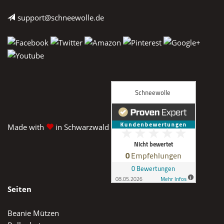
support@schneewolle.de
Made with
in Schwarzwald
Seiten
Beanie Mützen