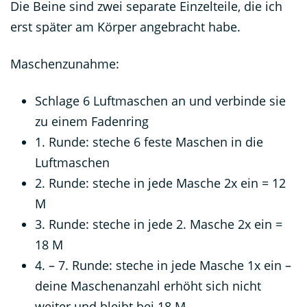
Die Beine sind zwei separate Einzelteile, die ich
erst später am Körper angebracht habe.
Maschenzunahme:
Schlage 6 Luftmaschen an und verbinde sie
zu einem Fadenring
1. Runde: steche 6 feste Maschen in die
Luftmaschen
2. Runde: steche in jede Masche 2x ein = 12
M
3. Runde: steche in jede 2. Masche 2x ein =
18 M
4. – 7. Runde: steche in jede Masche 1x ein –
deine Maschenanzahl erhöht sich nicht
weiter und bleibt bei 18 M