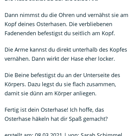
Dann nimmst du die Ohren und vernähst sie am
Kopf deines Osterhasen. Die verbliebenen
Fadenenden befestigst du seitlich am Kopf.
Die Arme kannst du direkt unterhalb des Kopfes
vernähen. Dann wirkt der Hase eher locker.
Die Beine befestigst du an der Unterseite des
Körpers. Dazu legst du sie flach zusammen,
damit sie dünn am Körper anliegen.
Fertig ist dein Osterhase! Ich hoffe, das
Osterhase häkeln hat dir Spaß gemacht?
erstellt am: 08.03.2021 | von: Sarah Schimmel