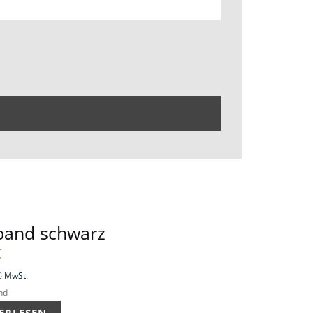
nband schwarz
€
% MwSt.
nd
ERLESEN