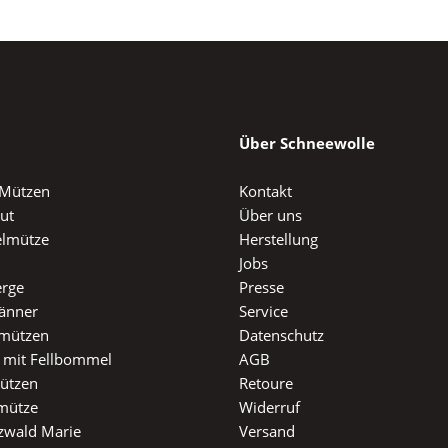
Über Schneewolle
 Mützen
Kontakt
ut
Über uns
lmütze
Herstellung
Jobs
erge
Presse
änner
Service
mützen
Datenschutz
 mit Fellbommel
AGB
ützen
Retoure
mütze
Widerruf
zwald Marie
Versand